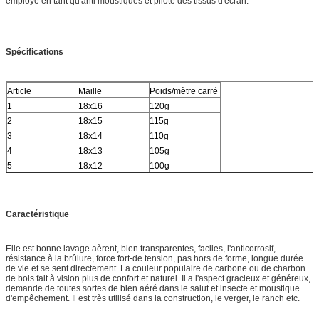
employé en tant qu'anti moustiques et pilote des tissus d'écran.
Spécifications
Article
Maille
Poids/mètre carré
1
18x16
120g
2
18x15
115g
3
18x14
110g
4
18x13
105g
5
18x12
100g
Caractéristique
Elle est bonne lavage aèrent, bien transparentes, faciles, l'anticorrosif,
résistance à la brûlure, force fort-de tension, pas hors de forme, longue durée
de vie et se sent directement. La couleur populaire de carbone ou de charbon
de bois fait à vision plus de confort et naturel. Il a l'aspect gracieux et généreux,
demande de toutes sortes de bien aéré dans le salut et insecte et moustique
d'empêchement. Il est très utilisé dans la construction, le verger, le ranch etc.