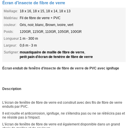
Écran d'insecte de fibre de verre
Maillage:
18 x 16, 18 x 15, 18 x 14, 18 x 13
Matériau:
Fil de fibre de verre + PVC
couleur:
Gris, noir, blanc, Brown, ivoire, vert
Poids:
120GR, 115GR, 110GR, 105GR, 100GR
Longueur:
1 m - 300 m
Largeur:
0,6 m - 3 m
moustiquaire de maille de fibre de verre
Surligner:
,
petit pain d'écran de fenêtre de fibre de verre
Écran enduit de fenêtre d'insecte de fibre de verre de PVC avec ignifuge
Description
L'écran de fenêtre de fibre de verre est construit avec des fils de fibre de verre
enduits par PVC.
Il est rouille et anticorrosion, ignifuge, ne s'étendra pas ou ne se rétrécira pas et
ne résiste pas à l'impact.
L'écran de fenêtre de fibre de verre est également disponible dans un grand