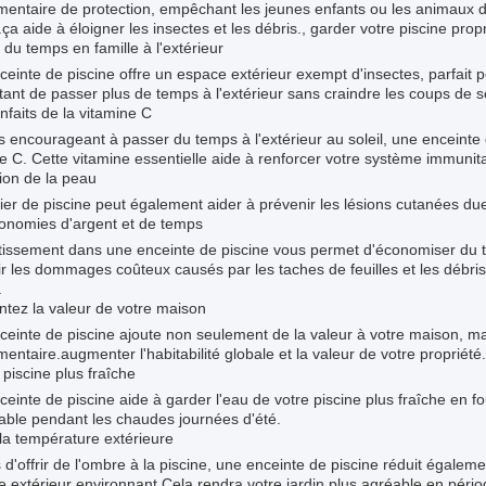
mentaire de protection, empêchant les jeunes enfants ou les animaux 
.ça aide à éloigner les insectes et les débris., garder votre piscine prop
du temps en famille à l'extérieur
einte de piscine offre un espace extérieur exempt d'insectes, parfait po
ant de passer plus de temps à l'extérieur sans craindre les coups de so
nfaits de la vitamine C
 encourageant à passer du temps à l'extérieur au soleil, une enceinte 
e C. Cette vitamine essentielle aide à renforcer votre système immunita
ion de la peau
ier de piscine peut également aider à prévenir les lésions cutanées due
onomies d'argent et de temps
tissement dans une enceinte de piscine vous permet d'économiser du t
r les dommages coûteux causés par les taches de feuilles et les débris
.
tez la valeur de votre maison
einte de piscine ajoute non seulement de la valeur à votre maison, ma
entaire.augmenter l'habitabilité globale et la valeur de votre propriété.
piscine plus fraîche
einte de piscine aide à garder l'eau de votre piscine plus fraîche en f
able pendant les chaudes journées d'été.
la température extérieure
 d'offrir de l'ombre à la piscine, une enceinte de piscine réduit égalem
e extérieur environnant.Cela rendra votre jardin plus agréable en périod