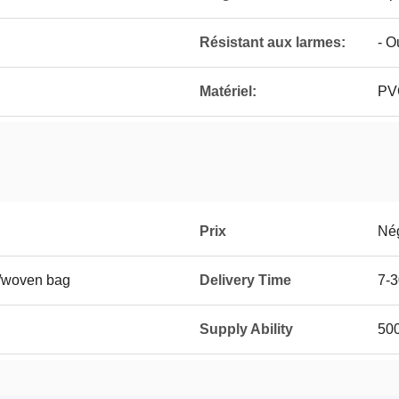
Résistant aux larmes:
- O
Matériel:
PVC
Prix
Né
oll/woven bag
Delivery Time
7-3
Supply Ability
50