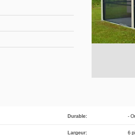
Durable:
- O
Largeur:
6 p