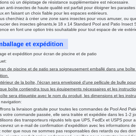
tions où un dépistage de résistance supplémentaire est nécessaire.
an anti-insectes de haute qualité est parfait pour éloigner les parasites t
x.en faisant un choix fiable pour les espaces extérieurs.
s cherchiez à créer une zone sans insectes pour vous amuser, ou que v
ucier des insectes gênants,le 18 x 14 Standard Pool and Patio Insect Sc
ence en font une option très souhaitable pour tout espace de vie extéri
ballage et expédition
ge et expédition pour écran de piscine et de patio
uet:
ran de piscine et de patio sera soigneusement emballé dans une boîte 
ition.
intérieur de la boîte, l'écran sera enveloppé d'une pellicule de bulle po
ue boîte contiendra tous les équipements nécessaires et les instruction
oîte sera étiquetée avec le nom du produit, les dimensions et les instr
 navigation:
frons la livraison gratuite pour toutes les commandes de Pool And Pat
s votre commande passée, elle sera traitée et expédiée dans les 1-2 j
ilisons des transporteurs réputés tels que UPS, FedEx et USPS pour assu
cevrez un e-mail de confirmation d'expédition avec les informations d
ez noter que nous ne sommes pas responsables des retards ou des dom