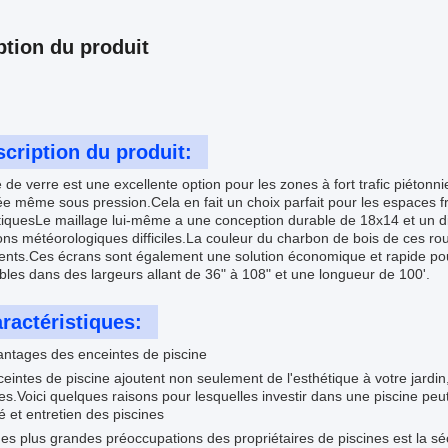
ption du produit
cription du produit:
e de verre est une excellente option pour les zones à fort trafic piétonnie
 même sous pression.Cela en fait un choix parfait pour les espaces f
iquesLe maillage lui-même a une conception durable de 18x14 et un di
ons météorologiques difficiles.La couleur du charbon de bois de ces rou
ents.Ces écrans sont également une solution économique et rapide pour 
bles dans des largeurs allant de 36" à 108" et une longueur de 100'.
ractéristiques:
antages des enceintes de piscine
eintes de piscine ajoutent non seulement de l'esthétique à votre jardi
es.Voici quelques raisons pour lesquelles investir dans une piscine peu
é et entretien des piscines
es plus grandes préoccupations des propriétaires de piscines est la sé