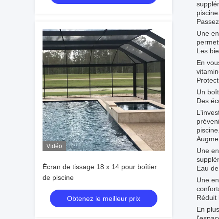
supplé
piscine
Passez 
Une enc
permett
Les bie
En vous
vitamin
Protect
Un boît
Des éc
L'inves
préveni
piscine
Augmen
Vidéo
Une enc
supplém
Écran de tissage 18 x 14 pour boîtier
Eau de 
de piscine
Une enc
confort
Réduit 
Obtenez le meilleur prix
En plus
l'espac