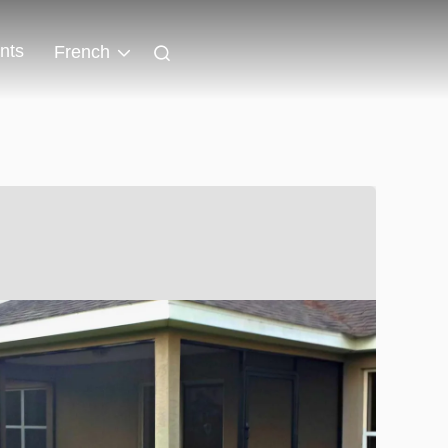
nts
French