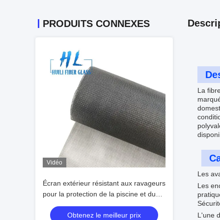
Descri
PRODUITS CONNEXES
Des
La fibr
marquée
domest
conditi
polyval
disponi
Ca
Vidéo
Les av
Écran extérieur résistant aux ravageurs
Les enc
pour la protection de la piscine et du
pratiqu
Sécurit
patio 30m/100ft long
Obtenez le meilleur prix
L'une d