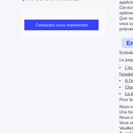
applica
Cet écr
optimau
Que vou
vous so
Contactez-nous maintenant
polyval
Em
Emballa
Le paq
L'éc
l'expéd
À l'
Chaq
La b
Pour la
Nous of
Une foi
Nous ut
Vous re
Veuill