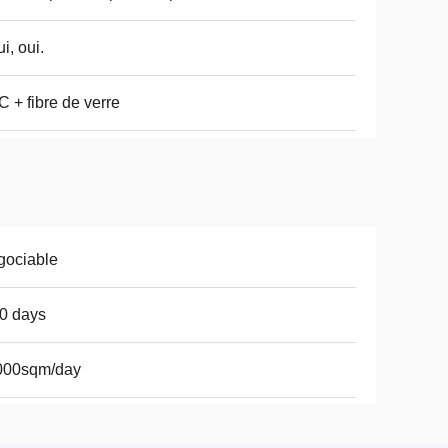
ui, oui.
 + fibre de verre
gociable
0 days
000sqm/day