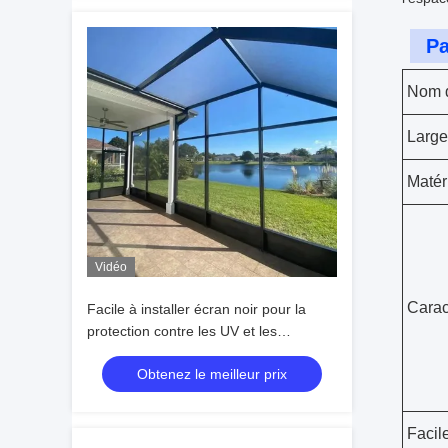
Pa
Nom d
Large
Matér
Vidéo
Carac
Facile à installer écran noir pour la
protection contre les UV et les
ravageurs
Obtenez le meilleur prix
Facile