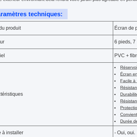
ramètres techniques:
u produit
Écran de p
ur
6 pieds, 7
iel
PVC + fibr
Réservoi
Écran en
Facile à 
Résistanc
téristiques
Durabilit
Résistan
Protecti
Convient
Durée de
 à installer
- Oui, oui.