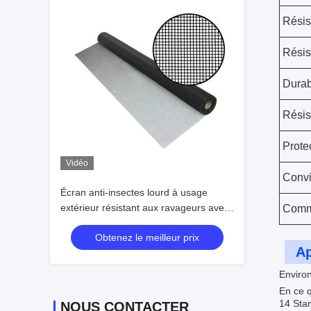
Résis
Résist
Durab
Résis
Prote
Vidéo
Convi
Écran anti-insectes lourd à usage
extérieur résistant aux ravageurs avec
Comme
une durée de vie de 3 ans
Obtenez le meilleur prix
Ap
Environ
En ce q
14 Stan
NOUS CONTACTER