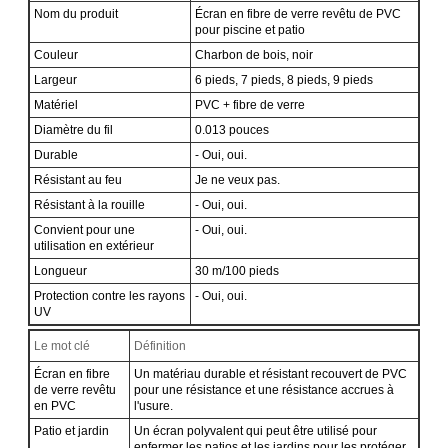
Nom du produit
Écran en fibre de verre revêtu de PVC
pour piscine et patio
Couleur
Charbon de bois, noir
Largeur
6 pieds, 7 pieds, 8 pieds, 9 pieds
Matériel
PVC + fibre de verre
Diamètre du fil
0.013 pouces
Durable
- Oui, oui.
Résistant au feu
Je ne veux pas.
Résistant à la rouille
- Oui, oui.
Convient pour une
- Oui, oui.
utilisation en extérieur
Longueur
30 m/100 pieds
Protection contre les rayons
- Oui, oui.
UV
Le mot clé
Définition
Écran en fibre
Un matériau durable et résistant recouvert de PVC
de verre revêtu
pour une résistance et une résistance accrues à
en PVC
l'usure.
Patio et jardin
Un écran polyvalent qui peut être utilisé pour
enfermer les patios et les jardins pour les protéger