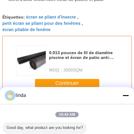
écran se pliant d'insecte
Étiquettes:
,
petit écran se pliant pour des fenêtres
,
écran pliable de fenêtre
0.013 pouces de fil de diamètre
piscine et écran de patio anti-
rouille pour les cages de piscine
MOQ：
2000SQM
Continuer
linda
Écran de piscine et de patio
Plus
10:44 AM
Good day, what product are you looking for?
 tissage
Facile à installer
Écran anti-
Écran de terrasse
Écran de t