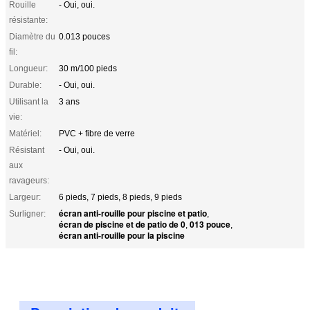
Rouille
- Oui, oui.
résistante:
Diamètre du
0.013 pouces
fil:
Longueur:
30 m/100 pieds
Durable:
- Oui, oui.
Utilisant la
3 ans
vie:
Matériel:
PVC + fibre de verre
Résistant
- Oui, oui.
aux
ravageurs:
Largeur:
6 pieds, 7 pieds, 8 pieds, 9 pieds
écran anti-rouille pour piscine et patio
Surligner:
,
écran de piscine et de patio de 0
013 pouce
,
,
écran anti-rouille pour la piscine