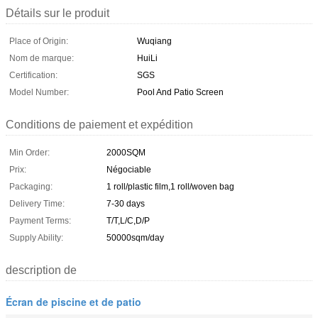
Détails sur le produit
Place of Origin:
Wuqiang
Nom de marque:
HuiLi
Certification:
SGS
Model Number:
Pool And Patio Screen
Conditions de paiement et expédition
Min Order:
2000SQM
Prix:
Négociable
Packaging:
1 roll/plastic film,1 roll/woven bag
Delivery Time:
7-30 days
Payment Terms:
T/T,L/C,D/P
Supply Ability:
50000sqm/day
description de
Écran de piscine et de patio