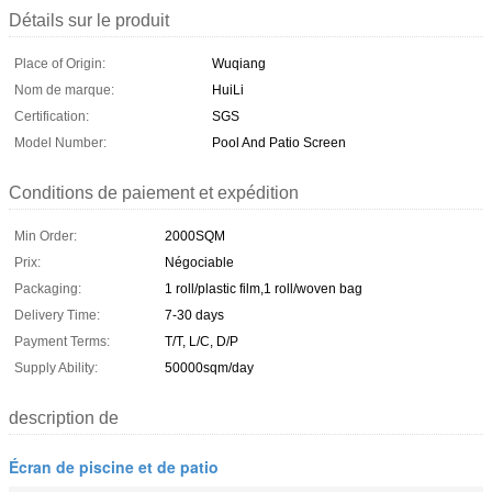
Détails sur le produit
Place of Origin:
Wuqiang
Nom de marque:
HuiLi
Certification:
SGS
Model Number:
Pool And Patio Screen
Conditions de paiement et expédition
Min Order:
2000SQM
Prix:
Négociable
Packaging:
1 roll/plastic film,1 roll/woven bag
Delivery Time:
7-30 days
Payment Terms:
T/T, L/C, D/P
Supply Ability:
50000sqm/day
description de
Écran de piscine et de patio