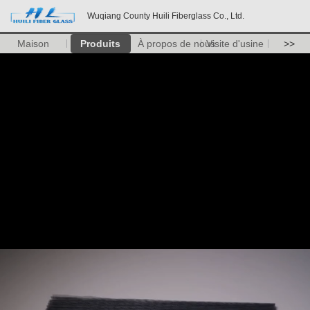
Wuqiang County Huili Fiberglass Co., Ltd.
Maison
Produits
À propos de nous
Visite d'usine
>>